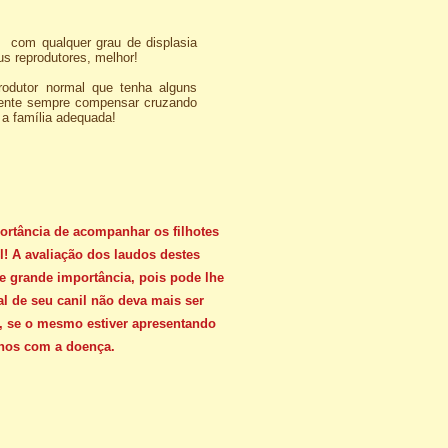
m qualquer grau de displasia
us reprodutores, melhor!
tor normal que tenha alguns
 tente sempre compensar cruzando
a família adequada!
rtância de acompanhar os filhotes
l! A avaliação dos laudos destes
e grande importância, pois pode lhe
l de seu canil não deva mais ser
r, se o mesmo estiver apresentando
lhos com a doença.