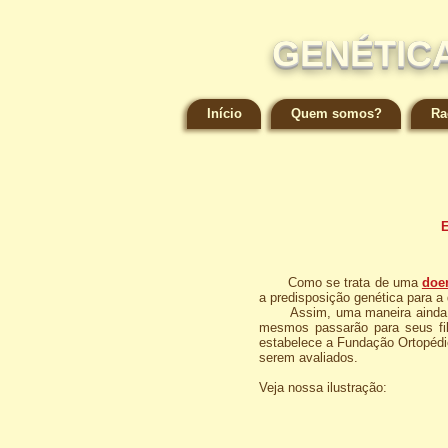
GENÉTICA
Início
Quem somos?
Ra
E
Como se trata de uma
doen
a predisposição genética para 
Assim, uma maneira ainda mais
mesmos passarão para seus fil
estabelece a Fundação Ortopédi
serem avaliados.
Veja nossa ilustração: