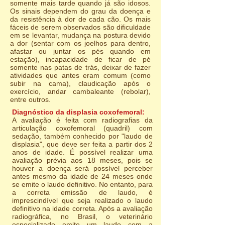
somente mais tarde quando já são idosos.
Os sinais dependem do grau da doença e
da resistência à dor de cada cão. Os mais
fáceis de serem observados são dificuldade
em se levantar, mudança na postura devido
a dor (sentar com os joelhos para dentro,
afastar ou juntar os pés quando em
estação), incapacidade de ficar de pé
somente nas patas de trás, deixar de fazer
atividades que antes eram comum (como
subir na cama), claudicação após o
exercício, andar cambaleante (rebolar),
entre outros.
Diagnóstico da displasia coxofemoral:
A avaliação é feita com radiografias da
articulação coxofemoral (quadril) com
sedação, também conhecido por "laudo de
displasia", que deve ser feita a partir dos 2
anos de idade. É possível realizar uma
avaliação prévia aos 18 meses, pois se
houver a doença será possível perceber
antes mesmo da idade de 24 meses onde
se emite o laudo definitivo. No entanto, para
a correta emissão de laudo, é
imprescindível que seja realizado o laudo
definitivo na idade correta. Após a avaliação
radiográfica, no Brasil, o veterinário
especializado emite um laudo com a