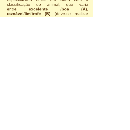
classificação do animal, que varia
entre
excelente /boa (A),
razoável/limítrofe (B)
(deve-se realizar
outra radiografia em 6 meses) para animais
sadios e, para animais
displásicos leve
(C), moderada (D) ou grave (E).
Veja alguns dados da Associação de
Ortopedia Animal (OFA), dos Estados
Unidos, sobre cruzamentos e
resultados nas ninhadas:
A tabela* ao lado
demonstra dados de um
estudo da OFA (EUA),
que avaliou resultados
de RX de 444.451 cães
de diversas raças. Esta
tabela demonstra a
proporção de animais
com displasia a partir de
cada tipo de
cruzamento: