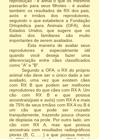
reprodução - e afinal o que os mesmos
passarão para seus filhotes - é avaliar
também os resultados de RX dos pais,
avós e irmãos dos reprodutores,
seguindo o que estabelece a Fundação
Ortopédica para Animais (OFA), dos
Estados Unidos, que sugere que os
dados dos familiares são muito
importantes de serem avaliados.
Esta maneira de avaliar seus
reprodutores é especialmente útil
quando você deseja fazer uma
diferenciação entre cães classificados
como "A" e "B".
Segundo a OFA, o RX do próprio
animal não deve ser o único dado a ser
avaliado, uma vez que existem cães
com RX B que podem ser melhores
reprodutores do que cães com RX A. Um
cão com RX B e que possua
ancestrais(pais e avós) com RX A e mais
de 75% de seus irmãos com RX A ou B é
um cão que pode ser cruzado
tranquilamente, trazendo pouca chance
de displasia na prole. Por outro lado, um
cão com RX A, mas que possua
ancestrais com resultados radiográficos
piores (B, C, ... ) e que possua menos