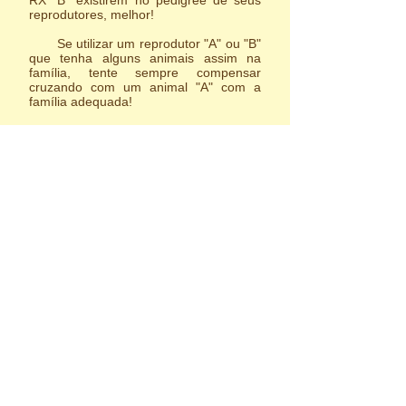
RX "B" existirem no pedigree de seus
reprodutores, melhor!
Se utilizar um reprodutor "A" ou "B"
que tenha alguns animais assim na
família, tente sempre compensar
cruzando com um animal "A" com a
família adequada!
Lembre-se também da importância de
acompanhar os filhotes produzidos no
seu canil! A avaliação dos laudos destes
animais após os 2 anos é de grande
importância, pois pode lhe indicar que
algum animal de seu canil não deva
mais ser utilizado como reprodutor, se o
mesmo estiver apresentando muitos
filhos com a doença.