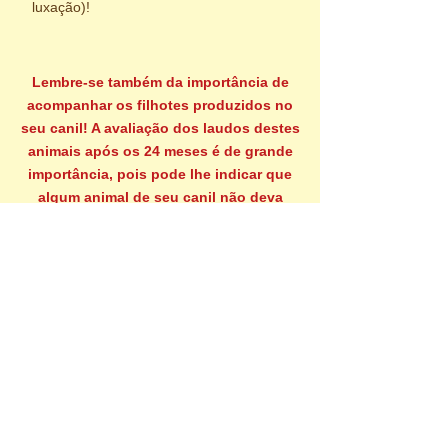
luxação)!
Lembre-se também da importância de
acompanhar os filhotes produzidos no
seu canil! A avaliação dos laudos destes
animais após os 24 meses é de grande
importância, pois pode lhe indicar que
algum animal de seu canil não deva
mais ser utilizado como reprodutor, se o
mesmo estiver apresentando muitos
filhos com a doença.
A raça que você cria agradece!