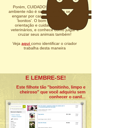
Porém, CUIDADO! Somente o bom
ambiente não é suficiente! Não se deixe
enganar por canis que são somente
'bonitos'. O bom criador possui
orientação e cuidado de médicos
veterinários, e conhece como julgar e
cruzar seus animais também!
Veja
aqui
como identificar o criador
trabalha desta maneira
E LEMBRE-SE!
Este filhote tão "bonitinho, limpo e
cheiroso" que você adquiriu sem
conhecer o canil...