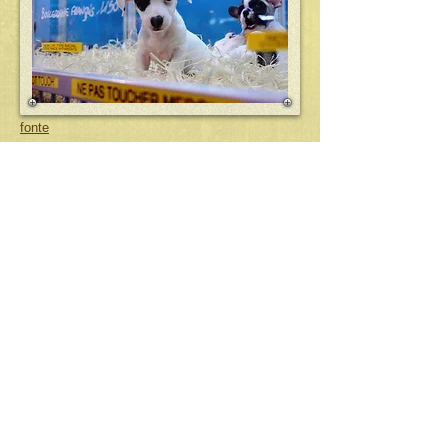
fonte
Se o canil fosse adequado,
porque o criador se
esconderia
?