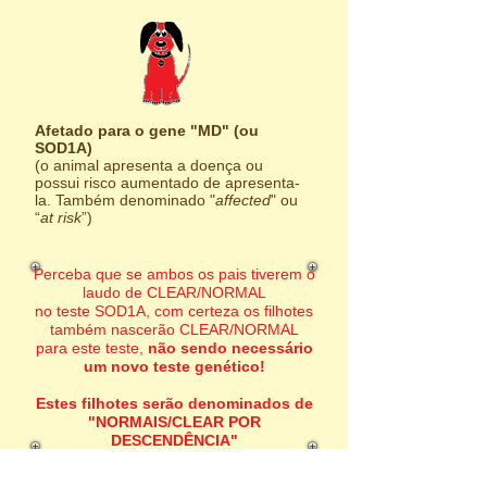
Afetado para o gene "MD" (ou
SOD1A)
(o animal apresenta a doença ou
possui risco aumentado de apresenta-
la. Também denominado "
affected
" ou
“
at risk
”)
Perceba que se ambos os pais tiverem o
laudo de CLEAR/NORMAL
no teste SOD1A, com certeza os filhotes
também nascerão CLEAR/NORMAL
para este teste,
não sendo necessário
um novo teste genético!
Estes filhotes serão denominados de
"NORMAIS/CLEAR POR
DESCENDÊNCIA"