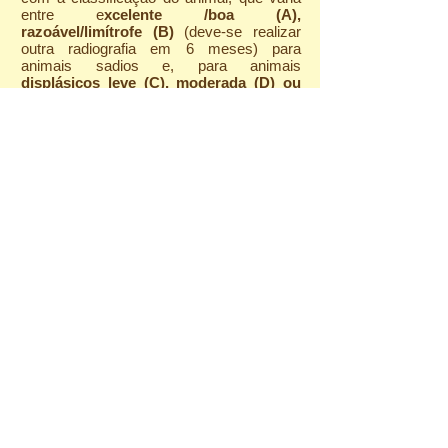
entre e
xcelente /boa (A),
razoável/limítrofe (B)
(deve-se realizar
outra radiografia em 6 meses) para
animais sadios e, para animais
displásicos leve (C), moderada (D) ou
grave (E).
Veja alguns dados da Associação de
Ortopedia Animal (OFA), dos Estados
Unidos, sobre cruzamentos e
resultados nas ninhadas:
A tabela* ao lado
demonstra dados de
um estudo da OFA
(EUA), que avaliou
resultados de RX de
444.451 cães de
diversas raças. Esta
tabela demonstra a
proporção de animais
com displasia a partir
de cada tipo de
cruzamento: