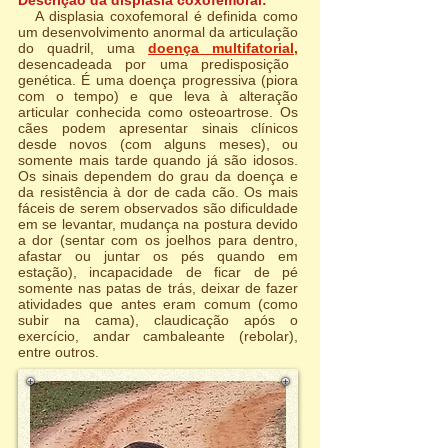
Descrição da displasia coxofemoral:
A displasia coxofemoral é definida como
um desenvolvimento anormal da articulação
do quadril, uma
doença multifatorial
,
desencadeada por uma predisposição
genética. É uma doença progressiva (piora
com o tempo) e que leva à alteração
articular conhecida como osteoartrose. Os
cães podem apresentar sinais clínicos
desde novos (com alguns meses), ou
somente mais tarde quando já são idosos.
Os sinais dependem do grau da doença e
da resistência à dor de cada cão. Os mais
fáceis de serem observados são dificuldade
em se levantar, mudança na postura devido
a dor (sentar com os joelhos para dentro,
afastar ou juntar os pés quando em
estação), incapacidade de ficar de pé
somente nas patas de trás, deixar de fazer
atividades que antes eram comum (como
subir na cama), claudicação após o
exercício, andar cambaleante (rebolar),
entre outros.