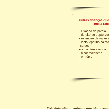
Outras doenças que
nesta raç
- luxação de patela
- defeito de septo ven
- estenose da válvul
- lábio leporino/palat
-surdez
-sarna demodécica
- hipotireoidismo
-
entrópio
...
5)Na detecção de animais que irão desenv