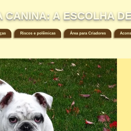
 CANINA: A ESCOLHA D
ças
Riscos e polêmicas
Área para Criadores
Acons