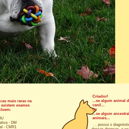
Criador!
...se algum animal 
cas mais raras na
canil...
já existem exames
ou
cluem:
...se algum ancestra
animais...
HUU
ativa - DM
... possui o diagnóst
ocal - CMR1
dessas doenças, o e