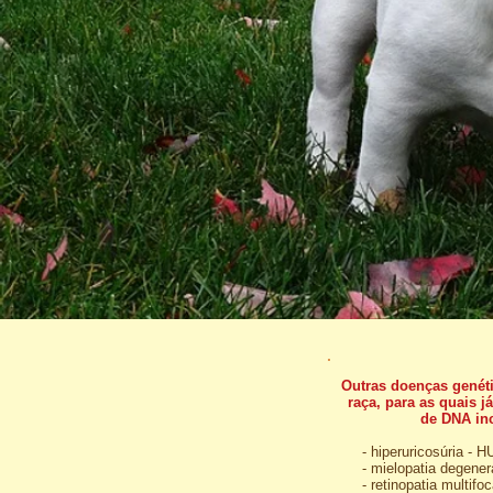
Outras doenças genéti
raça, para as quais 
de DNA in
- hiperuricosúria - 
- mielopatia degener
- retinopatia multif