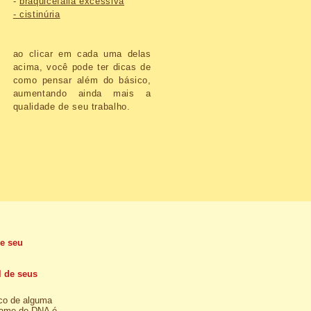
-
braquicefalia excessiva
-
cistinúria
ao clicar em cada uma delas
acima, você pode ter dicas de
como pensar além do básico,
aumentando ainda mais a
qualidade de seu trabalho.
de seu
l de seus
ico de alguma
xame de DNA é