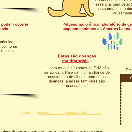
essencial para detect
assintomáticos e dir
cruzament
 podem ocorrer
Petgenoma:
o único laboratório de g
a são:
pequenos animais da América Latina
tricular
a pulmonar
o fendido
Estas são
doenças
multifatoriais
...
... para as quais exames de DNA não
Pre
se aplicam. Para diminuir a chance de
nascimento de filhotes com estas
C
doenças, análises familiares são
necessárias!
Contato:
genetica.canina.genetica@gmail.com
olver doenças de início tardio: para doenças recessivas,