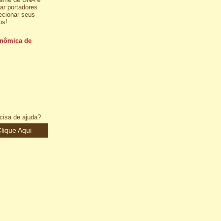
ar portadores
ecionar seus
os!
enômica de
cisa de ajuda?
lique Aqui