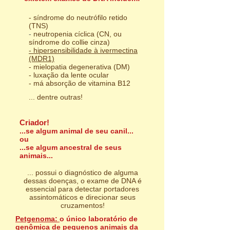
- síndrome do neutrófilo retido
(TNS)
-
neutropenia cíclica (CN, ou
síndrome do collie cinza)
- hipersensibilidade à ivermectina
(MDR1)
- mielopatia degenerativa (DM)
- luxação da lente ocular
- má absorção de vitamina B12
... dentre outras!
Criador!
...se algum animal de seu canil...
ou
...se algum ancestral de seus
animais...
... possui o diagnóstico de alguma
dessas doenças, o exame de DNA é
essencial para detectar portadores
assintomáticos e direcionar seus
cruzamentos!
Petgenoma:
o único laboratório de
genômica de pequenos animais da