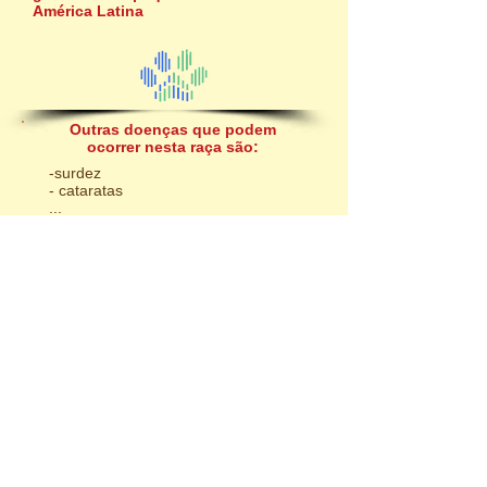
América Latina
Outras doenças que podem
ocorrer nesta raça são:
-surdez
- cataratas
...
Estas são
doenças multifatoriais
...
... para as quais exames de DNA não se
aplicam. Para diminuir a chance de
nascimento de filhotes com estas
doenças, análises familiares são
necessárias!
Precisa de ajuda?
Clique Aqui