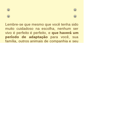
Lembre-se que mesmo que você tenha sido
muito cuidadoso na escolha, nenhum ser
vivo é perfeito é perfeito, e
que haverá um
período de adaptação
para você, sua
família, outros animais de companhia e seu
novo filhote.
Filhotes são indivíduos únicos que
rapidamente aprendem e se adaptam ao
mundo à sua volta, e você irá precisar
treina-lo e guia-lo para se desenvolver
em uma companhia feliz e amada para
você e sua família.
Tenha certeza de que você tem
tudo
arrumado para o transporte
. Uma outra
pessoa com toalhas é uma boa ideia, já que
colocar o filhote no seu colo não é uma
ideia segura, além do que ele pode enjoar
durante sua primeira viagem.