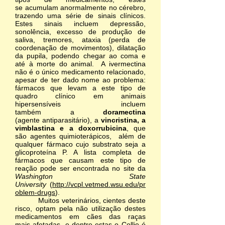
se acumulam anormalmente no cérebro,
trazendo uma série de sinais clínicos.
Estes sinais incluem depressão,
sonolência, excesso de produção de
saliva, tremores, ataxia (perda de
coordenação de movimentos), dilatação
da pupila, podendo chegar ao coma e
até à morte do animal. A ivermectina
não é o único medicamento relacionado,
apesar de ter dado nome ao problema:
fármacos que levam a este tipo de
quadro clínico em animais
hipersensíveis incluem
também a
doramectina
(agente antiparasitário), a
vincristina, a
vimblastina e a doxorrubicina
, que
são agentes quimioterápicos, além de
qualquer fármaco cujo substrato seja a
glicoproteína P. A lista completa de
fármacos que causam este tipo de
reação pode ser encontrada no site da
Washington State
University
(
http://vcpl.vetmed.wsu.edu/pr
oblem-drugs
).
Muitos veterinários, cientes deste
risco, optam pela não utilização destes
medicamentos em cães das raças
mais afetadas, e dentre estas o Collie é