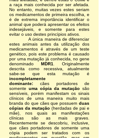
a raça mais conhecida por ser afetada.
No entanto, muitas vezes estes seriam
os medicamentos de primeira escolha, e
é de extrema importância identificar o
animal que poderá apresentar os efeitos
indesejáveis, e somente para estes
evitar o uso destes princípios ativos.
A única maneira de diferenciar
estes animais antes da utilização dos
medicamentos é através de um teste
genético, pois este problema é causado
por uma mutação já conhecida, no gene
denominado
MDR1
. Originalmente
descrita como recessiva, atualmente
sabe-se que esta mutação é
incompletamente
dominante:
cães portadores de
somente
uma cópia da mutação
são
sensíveis, porém manifestam os sinais
clínicos de uma maneira muito mais
branda do que cães que possuem
duas
cópias da mutação
(herdadas de pai e
mãe), nos quais as manifestações
clínicas são as mais graves.
Recentemente se descobriu, inclusive,
que cães portadores de somente uma
cópia podem ser tratados com os
medicamentos em questão, mas em