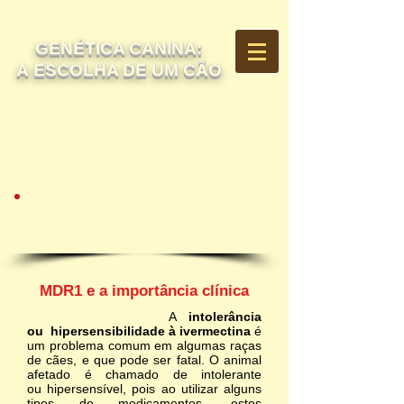
GENÉTICA CANINA:
A ESCOLHA DE UM CÃO
MUTAÇÃO NO GENE MDR1 E A
INTOLERÂNCIA À IVERMECTINA
MDR1 e a importância clínica
A
intolerância
ou hipersensibilidade à ivermectina
é
um problema comum em algumas raças
de cães, e que pode ser fatal. O animal
afetado é chamado de intolerante
ou hipersensível, pois ao utilizar alguns
tipos de medicamentos, estes